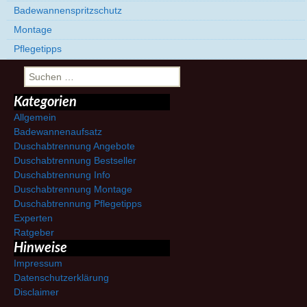
Badewannenspritzschutz
Montage
Pflegetipps
Suchen
nach:
Kategorien
Allgemein
Badewannenaufsatz
Duschabtrennung Angebote
Duschabtrennung Bestseller
Duschabtrennung Info
Duschabtrennung Montage
Duschabtrennung Pflegetipps
Experten
Ratgeber
Hinweise
Impressum
Datenschutzerklärung
Disclaimer