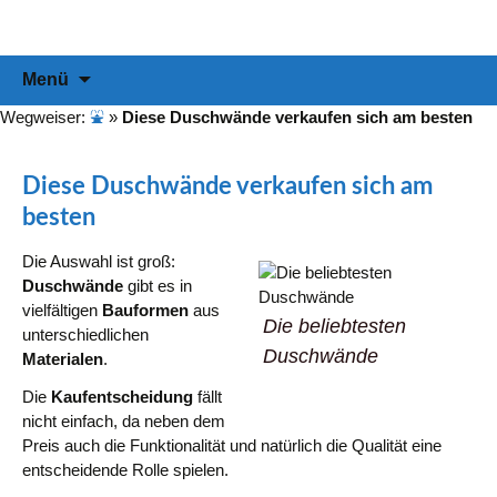
Informationen & Empfehlungen für Ihre Duschabtrennung
duschabtrennung-info
Zum
Suchen
Menü
Inhalt
nach:
springen
Wegweiser:
⛲
»
Diese Duschwände verkaufen sich am besten
Diese Duschwände verkaufen sich am
besten
Die Auswahl ist groß:
Duschwände
gibt es in
vielfältigen
Bauformen
aus
Die beliebtesten
unterschiedlichen
Duschwände
Materialen
.
Die
Kaufentscheidung
fällt
nicht einfach, da neben dem
Preis auch die Funktionalität und natürlich die Qualität eine
entscheidende Rolle spielen.