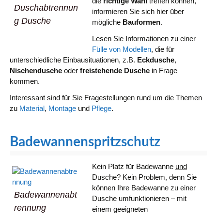
die
richtige Wahl
treffen können,
Duschabtrennun
informieren Sie sich hier über
g Dusche
mögliche
Bauformen
.
Lesen Sie Informationen zu einer
Fülle von Modellen
, die für
unterschiedliche Einbausituationen, z.B.
Eckdusche
,
Nischendusche
oder
freistehende Dusche
in Frage
kommen.
Interessant sind für Sie Fragestellungen rund um die Themen
zu
Material
,
Montage
und
Pflege
.
Badewannenspritzschutz
Kein Platz für Badewanne
und
Dusche? Kein Problem, denn Sie
können Ihre Badewanne zu einer
Badewannenabt
Dusche umfunktionieren – mit
rennung
einem geeigneten