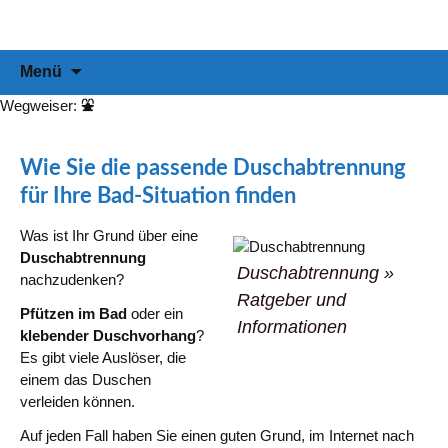
Informationen & Empfehlungen für Ihre Duschabtrennung
duschabtrennung-info
Zum
Suchen
Menü
Inhalt
nach:
springen
Wegweiser:
⛲
Wie Sie die passende Duschabtrennung
für Ihre Bad-Situation finden
Was ist Ihr Grund über eine
Duschabtrennung
Duschabtrennung »
nachzudenken?
Ratgeber und
Pfützen im Bad
oder ein
Informationen
klebender Duschvorhang
?
Es gibt viele Auslöser, die
einem das Duschen
verleiden können.
Auf jeden Fall haben Sie einen guten Grund, im Internet nach