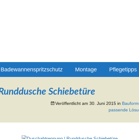
lungen für Ihre Duschabtrennung
ung-info
Badewannenspritzschutz
Montage
Pflegetipps
Runddusche Schiebetüre
Veröffentlicht am
30. Juni 2015
in
Bauform
passende Lösun