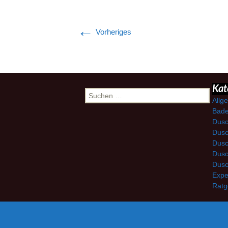
←
Vorheriges
Suchen
Kat
nach:
Allg
Bade
Dusc
Dusc
Dusc
Dusc
Dusc
Expe
Ratg