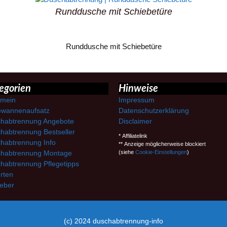
Runddusche mit Schiebetüre
Runddusche mit Schiebetüre
egorien
Hinweise
emein
Impressum
wannenaufsatz
Datenschutzerklärung
habtrennung Angebote
Disclaimer
habtrennung Bestseller
* Affiliatelink
habtrennung Info
** Anzeige möglicherweise blockiert
habtrennung Montage
(siehe
Cookie-Einstellungen
)
habtrennung Pflegetipps
rten
eber
(c) 2024 duschabtrennung-info