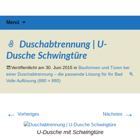
Informationen & Empfehlungen für Ihre Duschabtrennung
duschabtrennung-info
Zum
Suchen
Menü
Inhalt
nach:
springen
Duschabtrennung | U-
Dusche Schwingtüre
Veröffentlicht am
30. Juni 2015
in
Bauformen und Türen bei
einer Duschabtrennung – die passende Lösung für Ihr Bad
Volle Auflösung (880 × 880)
←
→
Vorheriges
Nächstes
U-Dusche mit Schwingtüre