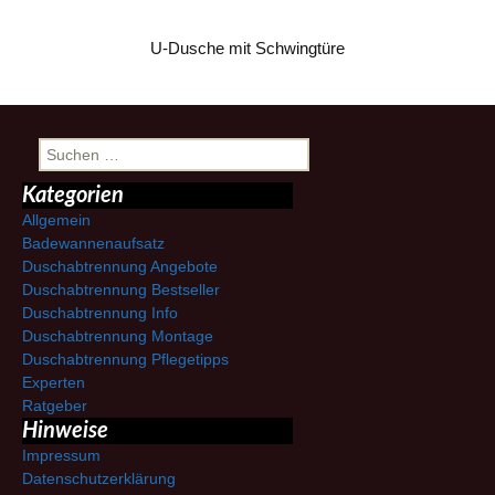
U-Dusche mit Schwingtüre
Suchen
nach:
Kategorien
Allgemein
Badewannenaufsatz
Duschabtrennung Angebote
Duschabtrennung Bestseller
Duschabtrennung Info
Duschabtrennung Montage
Duschabtrennung Pflegetipps
Experten
Ratgeber
Hinweise
Impressum
Datenschutzerklärung