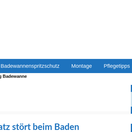
lungen für Ihre Duschabtrennung
ung-info
Badewannenspritzschutz
Montage
Pflegetipps
g Badewanne
tz stört beim Baden