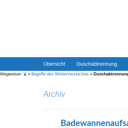
Informationen & Empfeh
duschabtrenn
Zum
Übersicht
Duschabtrennung
Inhalt
springen
Wegweiser:
⛲
»
Begriffe des Wörterverzeichnis
»
Duschabtrennun
Archiv
Badewannenaufsa