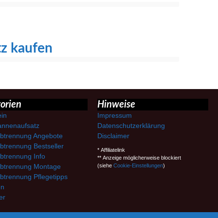
z kaufen
orien
Hinweise
ein
Impressum
nnenaufsatz
Datenschutzerklärung
btrennung Angebote
Disclaimer
btrennung Bestseller
* Affiliatelink
btrennung Info
** Anzeige möglicherweise blockiert
btrennung Montage
(siehe
Cookie-Einstellungen
)
btrennung Pflegetipps
en
er