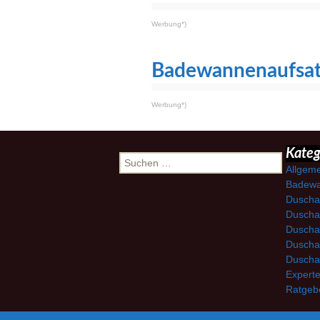
Werbung*)
Badewannenaufsat
Werbung*)
Suchen
Kateg
nach:
Allgem
Badewa
Duscha
Duscha
Duscha
Duscha
Duscha
Expert
Ratgeb