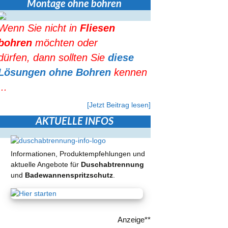
Montage ohne bohren
Wenn Sie nicht in
Fliesen
bohren
möchten oder
dürfen, dann sollten Sie
diese
Lösungen ohne Bohren
kennen
...
[Jetzt Beitrag lesen]
AKTUELLE INFOS
Informationen, Produktempfehlungen und
aktuelle Angebote für
Duschabtrennung
und
Badewannenspritzschutz
.
Anzeige**