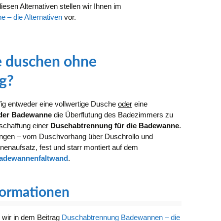
esen Alternativen stellen wir Ihnen im
– die Alternativen
vor.
e duschen ohne
g?
fig entweder eine vollwertige Dusche
oder
eine
 der Badewanne
die Überflutung des Badezimmers zu
nschaffung einer
Duschabtrennung für die Badewanne
.
hrungen – vom Duschvorhang über Duschrollo und
naufsatz, fest und starr montiert auf dem
adewannenfaltwand
.
formationen
 wir in dem Beitrag
Duschabtrennung Badewannen – die