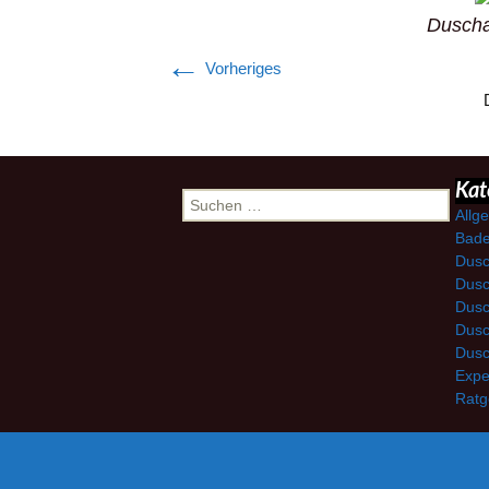
Duschab
←
Vorheriges
Suchen
Kat
nach:
Allg
Bade
Dusc
Dusc
Dusc
Dusc
Dusc
Expe
Ratg