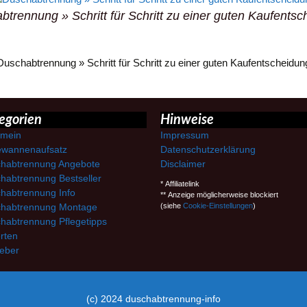
trennung » Schritt für Schritt zu einer guten Kaufents
Duschabtrennung » Schritt für Schritt zu einer guten Kaufentscheidun
egorien
Hinweise
emein
Impressum
wannenaufsatz
Datenschutzerklärung
habtrennung Angebote
Disclaimer
habtrennung Bestseller
* Affiliatelink
habtrennung Info
** Anzeige möglicherweise blockiert
habtrennung Montage
(siehe
Cookie-Einstellungen
)
habtrennung Pflegetipps
rten
eber
(c) 2024 duschabtrennung-info