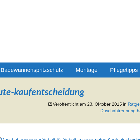
lungen für Ihre Duschabtrennung
ung-info
Badewannenspritzschutz
Montage
Pflegetipps
ute-kaufentscheidung
Veröffentlicht am
23. Oktober 2015
in
Ratge
Duschabtrennung häu