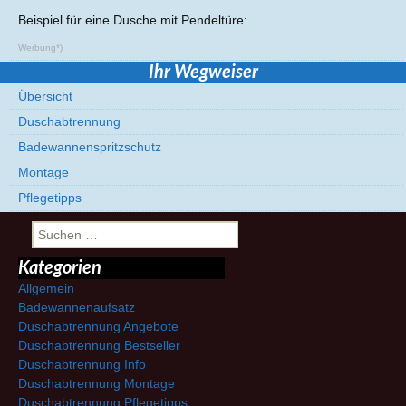
Beispiel für eine Dusche mit Pendeltüre:
Werbung*)
Ihr Wegweiser
Übersicht
Duschabtrennung
Badewannenspritzschutz
Montage
Pflegetipps
Suchen
nach:
Kategorien
Allgemein
Badewannenaufsatz
Duschabtrennung Angebote
Duschabtrennung Bestseller
Duschabtrennung Info
Duschabtrennung Montage
Duschabtrennung Pflegetipps