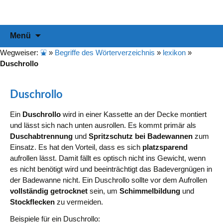
Informationen & Empfehlungen für Ihre Duschabtrennung
duschabtrennung-info
Zum
Suchen
Menü
Inhalt
nach:
springen
Wegweiser:
⛲
»
Begriffe des Wörterverzeichnis
»
lexikon
»
Duschrollo
Duschrollo
Ein
Duschrollo
wird in einer Kassette an der Decke montiert
und lässt sich nach unten ausrollen. Es kommt primär als
Duschabtrennung
und
Spritzschutz bei Badewannen
zum
Einsatz. Es hat den Vorteil, dass es sich
platzsparend
aufrollen lässt. Damit fällt es optisch nicht ins Gewicht, wenn
es nicht benötigt wird und beeinträchtigt das Badevergnügen in
der Badewanne nicht. Ein Duschrollo sollte vor dem Aufrollen
vollständig getrocknet
sein, um
Schimmelbildung
und
Stockflecken
zu vermeiden.
Beispiele für ein Duschrollo: