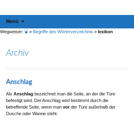
Informationen & Empfehlungen für Ihre Duschabtrennung
duschabtrennung-info
Zum
Suchen
Menü
Inhalt
nach:
springen
Wegweiser:
⛲
»
Begriffe des Wörterverzeichnis
»
lexikon
Archiv
Anschlag
Als
Anschlag
bezeichnet man die Seite, an der die Türe
befestigt wird. Der Anschlag wird bestimmt durch die
betreffende Seite, wenn man
vor
der Türe außerhalb der
Dusche oder Wanne steht.