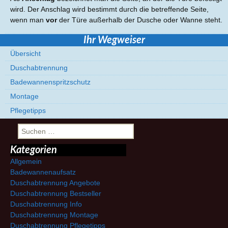
wird. Der Anschlag wird bestimmt durch die betreffende Seite,
wenn man
vor
der Türe außerhalb der Dusche oder Wanne steht.
Ihr Wegweiser
Übersicht
Duschabtrennung
Badewannenspritzschutz
Montage
Pflegetipps
Suchen
nach:
Kategorien
Allgemein
Badewannenaufsatz
Duschabtrennung Angebote
Duschabtrennung Bestseller
Duschabtrennung Info
Duschabtrennung Montage
Duschabtrennung Pflegetipps