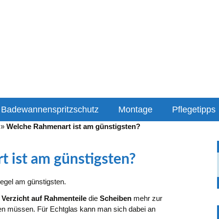
lungen für Ihre Duschabtrennung
ung-info
Badewannenspritzschutz
Montage
Pflegetipps
»
Welche Rahmenart ist am günstigsten?
 ist am günstigsten?
Regel am günstigsten.
i
Verzicht auf Rahmenteile
die
Scheiben
mehr zur
en müssen. Für Echtglas kann man sich dabei an