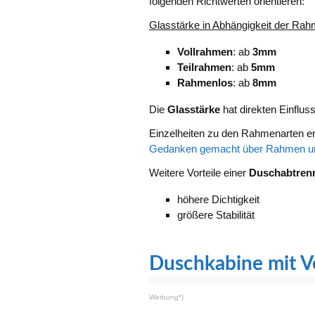
folgenden Richtwerten orientieren:
Glasstärke in Abhängigkeit der Rah
Vollrahmen
: ab
3mm
Teilrahmen
: ab
5mm
Rahmenlos
: ab
8mm
Die
Glasstärke
hat direkten Einflus
Einzelheiten zu den Rahmenarten er
Gedanken gemacht über Rahmen un
Weitere Vorteile einer
Duschabtrenn
höhere Dichtigkeit
größere Stabilität
Duschkabine mit V
Werbung*)