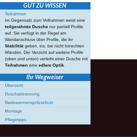
GUT ZU WISSEN
Teilrahmen
Im Gegensatz zum Vollrahmen weist eine
teilgerahmte Dusche
nur partiell Profile
auf. Sie verfügt in der Regel am
Wandanschluss über Profile, die ihr
Stabilität
geben, ins. bei nicht lotrechten
Wänden. Der Verzicht auf weitere Profile
(oben und unten) verleiht einer Dusche mit
Teilrahmen
eine
edlere Optik
.
Ihr Wegweiser
Übersicht
Duschabtrennung
Badewannenspritzschutz
Montage
Pflegetipps