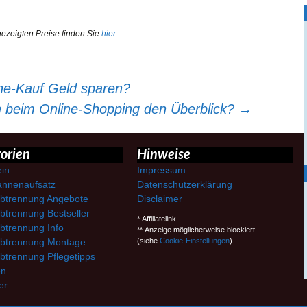
gezeigten Preise finden Sie
hier
.
ne-Kauf Geld sparen?
 beim Online-Shopping den Überblick?
→
orien
Hinweise
ein
Impressum
nnenaufsatz
Datenschutzerklärung
btrennung Angebote
Disclaimer
btrennung Bestseller
* Affiliatelink
btrennung Info
** Anzeige möglicherweise blockiert
btrennung Montage
(siehe
Cookie-Einstellungen
)
btrennung Pflegetipps
en
er