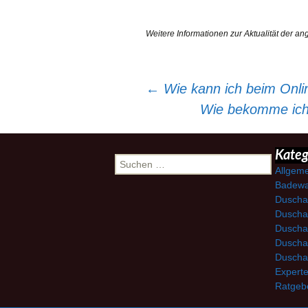
Weitere Informationen zur Aktualität der an
Beitragsnavigation
←
Wie kann ich beim Onli
Wie bekomme ich
Suchen
Kateg
nach:
Allgem
Badewa
Duscha
Duscha
Duscha
Duscha
Duscha
Expert
Ratgeb