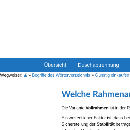
Informationen & Empfeh
duschabtrenn
Zum
Übersicht
Duschabtrennung
Inhalt
springen
Wegweiser:
⛲
»
Begriffe des Wörterverzeichnis
»
Günstig einkaufen
Welche Rahmenart
Die Variante
Vollrahmen
ist in der 
Ein wesentlicher Faktor ist, dass be
Sicherstellung der
Stabilität
beitrag