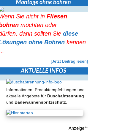
Montage ohne bohren
Wenn Sie nicht in
Fliesen
bohren
möchten oder
dürfen, dann sollten Sie
diese
Lösungen ohne Bohren
kennen
...
[Jetzt Beitrag lesen]
AKTUELLE INFOS
Informationen, Produktempfehlungen und
aktuelle Angebote für
Duschabtrennung
und
Badewannenspritzschutz
.
Anzeige**