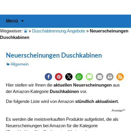
Informationen & Empfehlungen für Ihre Duschabtrennung
duschabtrennung-info
Zum
Suchen
Menü
Inhalt
nach:
springen
Wegweiser:
⛲
»
Duschabtrennung Angebote
»
Neuerscheinungen
Duschkabinen
Neuerscheinungen Duschkabinen
Allgemein
Hier stellen wir Ihnen die
aktuellen Neuerscheinungen
aus
der Amazon-Kategorie
Duschkabinen
vor.
Die folgende Liste wird von Amazon
stündlich aktualisiert
.
Anzeige**
Es werden die meistverkauften Produkte aufgelistet, die als
Neuerscheinungen bei Amazon für die Kategorie