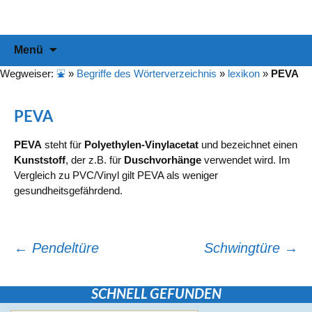
Informationen & Empfehlungen für Ihre Duschabtrennung
duschabtrennung-info
Zum
Suchen
Menü
Inhalt
nach:
springen
Wegweiser:
⛲
»
Begriffe des Wörterverzeichnis
»
lexikon
»
PEVA
PEVA
PEVA
steht für
Polyethylen-Vinylacetat
und bezeichnet einen
Kunststoff
, der z.B. für
Duschvorhänge
verwendet wird. Im
Vergleich zu PVC/Vinyl gilt PEVA als weniger
gesundheitsgefährdend.
Beitragsnavigation
←
Pendeltüre
Schwingtüre
→
SCHNELL GEFUNDEN
Suchen